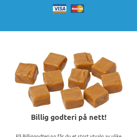
Billig godteri på nett!
På Billiggodteri.no får du et stort utvalg av ulike