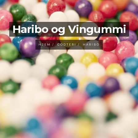
Haribo og Vingummi
HJEM
GODTERI
HARIBO