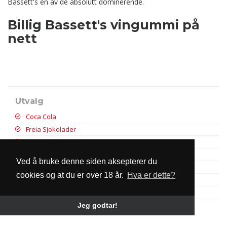
Bassett's en av de absolutt dominerende.
Billig Bassett's vingummi på
nett
Utvalg
Coca Cola
Freia Sjokolader
Kinder
Ramlösa
Ved å bruke denne siden aksepterer du
Red Bull
cookies og at du er over 18 år.
Hva er dette?
Pepsi
NOCCO
Toblerone
Jeg godtar!